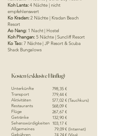
Koh Lanta:
4 Nächte | nicht
empfehlenswert
Ko Kradan:
2 Nächte | Kradan Beach
Resort
Ao Nang:
1 Nacht | Hostel
Koh Phangan:
5 Nächte | Suncliff Resort
Ko Tao:
7 Nächte | JP Resort & Scuba
Shack Bungalows
Kosten (exklusive Hinflug)
Unterkünfte
​ 798,35 €
Transport
779,44 €
Aktivitäten
577,02 € (Tauchkurs)
Restaurants
568,09 €
Flüge
267,67 €
Getränke
132,90 €
Sehenswürdigkeiten
103,17 €
Allgemeines
79,09 € (Internet)
Gebühren
74,24 € (Visa)