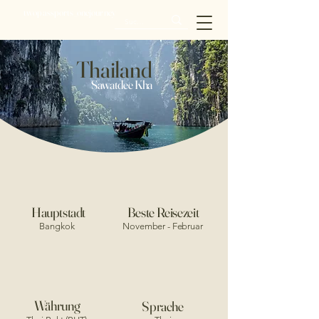
twopassports_onejourney
Thailand
Sawatdee Kha
Hauptstadt
Beste Reisezeit
Bangkok
November - Februar
Währung
Sprache