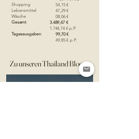
Shopping
54,15 €
Lebensmittel
47,29 €
Wäsche​
08,06 €​
Gesamt
3.489,47 €
1.744,74 € p.P.
Tagesausgaben
99,70 €
49,85 € p.P.
Zu unseren Thailand Blogs
4 Min. Lesezeit
Inselparadiese im Süden von
Thailand