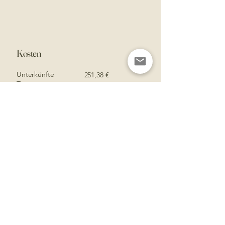
Kosten
Unterkünfte
​ 251,38 €
Transport
214,36 €
Aktivitäten
19,92 €
Restaurants
252,85 €
Flüge
- €
Getränke
107,86 €
Sehenswürdigkeiten
60,61 €
Allgemeines
49,07 €
Gebühren
112,89 €
Shopping
13,22 €
Lebensmittel
68,69 €
Wäsche​
5,26 €​
Gesamt
1.156,11 €
578,05 € p.P.
Tagesausgaben
50,27 €
25,13 € p.P.