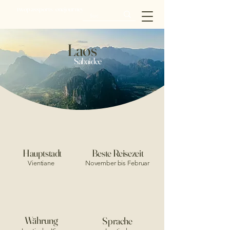
twopassports_onejourney
Laos
Sabaidee
Hauptstadt
Beste Reisezeit
Vientiane
November bis Februar
Währung
Sprache