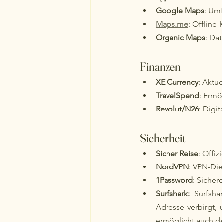
Google Maps
: Um
Maps.me
: Offline
Organic Maps
: Da
Finanzen
XE Currency
: Aktu
TravelSpend
: Ermö
Revolut/N26
: Digi
Sicherheit
Sicher Reise
: Offi
NordVPN
: VPN-Die
1Password
: Sicher
Surfshark: 
Surfsha
Adresse verbirgt, 
ermöglicht auch d