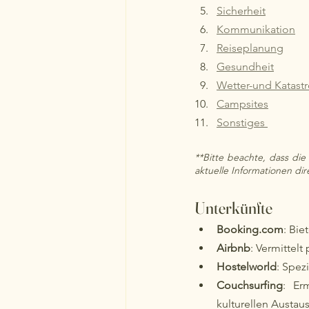
Sicherheit
Kommunikation
Reiseplanung
Gesundheit
Wetter-und Katas
Campsites
Sonstiges 
**Bitte beachte, dass die 
aktuelle Informationen di
Unterkünfte
Booking.com
: Bie
Airbnb
: Vermittel
Hostelworld
: Spez
Couchsurfing
: Er
kulturellen Austau