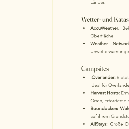
Länder.
Wetter- und Kata
AccuWeather
: Be
Oberfläche.
Weather Networ
Unwetterwarnungen
Campsites
iOverlander: 
Biete
ideal für Overland
Harvest Hosts:
 Erm
Orten, erfordert ei
Boondockers Wel
auf ihrem Grundstü
AllStays: 
Große Da