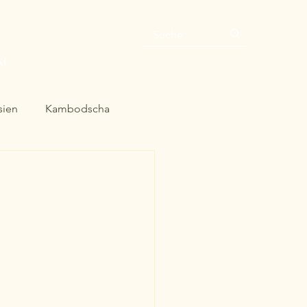
kt
sien
Kambodscha