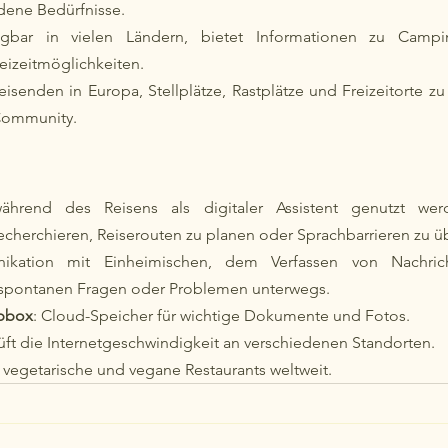
edene Bedürfnisse.
ügbar in vielen Ländern, bietet Informationen zu Camping
reizeitmöglichkeiten.
Reisenden in Europa, Stellplätze, Rastplätze und Freizeitorte zu
 Community.
hrend des Reisens als digitaler Assistent genutzt wer
echerchieren, Reiserouten zu planen oder Sprachbarrieren zu übe
kation mit Einheimischen, dem Verfassen von Nachrich
 spontanen Fragen oder Problemen unterwegs.
pbox
: Cloud-Speicher für wichtige Dokumente und Fotos.
üft die Internetgeschwindigkeit an verschiedenen Standorten.
t vegetarische und vegane Restaurants weltweit.