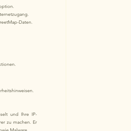
option.
Internetzugang.
treetMap-Daten.
ktionen.
rheitshinweisen.
selt und Ihre IP-
rer zu machen. Er 
sowie Malware