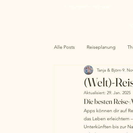
twopassports_onejourney
S
Alle Posts
Reiseplanung
Th
Tanja & Björn
9. No
Laos
(Welt)-Rei
Aktualisiert:
29. Jan. 2025
Die besten Reise-
Apps können dir auf Reis
das Leben erleichtern 
Unterkünften bis zur Na