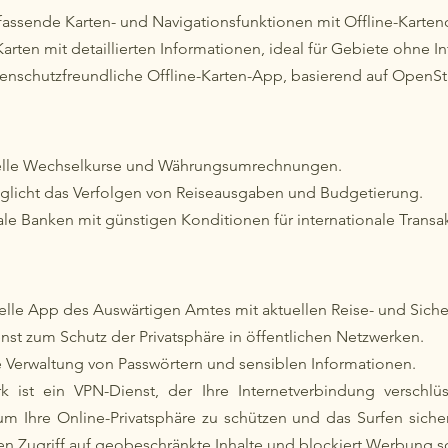
fassende Karten- und Navigationsfunktionen mit Offline-Karten
-Karten mit detaillierten Informationen, ideal für Gebiete ohne 
tenschutzfreundliche Offline-Karten-App, basierend auf OpenS
elle Wechselkurse und Währungsumrechnungen.
glicht das Verfolgen von Reiseausgaben und Budgetierung.
tale Banken mit günstigen Konditionen für internationale Transa
zielle App des Auswärtigen Amtes mit aktuellen Reise- und Siche
nst zum Schutz der Privatsphäre in öffentlichen Netzwerken.
e Verwaltung von Passwörtern und sensiblen Informationen.
rk ist ein VPN-Dienst, der Ihre Internetverbindung verschlüs
um Ihre Online-Privatsphäre zu schützen und das Surfen siche
en Zugriff auf geobeschränkte Inhalte und blockiert Werbung 