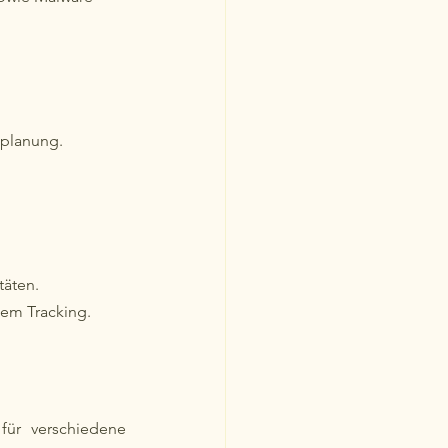
eplanung.
täten.
hem Tracking.
ür verschiedene 