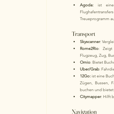
Agoda:
 ist eine
Flughafentransfers
Treueprogramm aus,
Transport
Skyscanner
: Vergl
Rome2Rio
: Zeigt
Flugzeug, Zug, Bu
Omio
: Bietet Buc
Uber/Grab
: Fahrdi
12Go:
 ist eine Buc
Zügen, Bussen, F
buchen und bietet 
Citymapper
: Hilft
Navigation