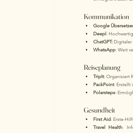
Kommunikation
Google Übersetze
Deepl
: Hochwerti
ChatGPT: 
Digitaler
WhatsApp
: Weit v
Reiseplanung
TripIt
: Organisiert 
PackPoint
: Erstell
Polarsteps
: Ermögl
Gesundheit
First Aid
: Erste-Hi
Travel Health
: In