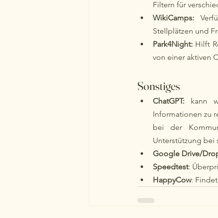
Filtern für verschi
WikiCamps: 
Verf
Stellplätzen und F
Park4Night:
 Hilft 
von einer aktiven
Sonstiges
ChatGPT:
 kann wä
Informationen zu r
bei der Kommuni
Unterstützung bei
Google Drive/Dro
Speedtest
: Überpr
HappyCow
: Finde